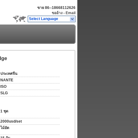
ขาย
86--18668112626
ขออ้าง
-
Email
Select Language
dge
ประเทศจีน
NANTE
ISO
SLG
1 ชุด
2000usd/set
ไม้อัด