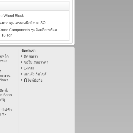
e Wheel Block
ผงควบคุมเครนเหนือศีรษะ ISO
rane Components ชุดล้อบล็อกพร้อม
n 10 Ton
ติดต่อเรา
เหล็ก
ติดต่อเรา
่งของ
ขอใบเสนอราคา
ง
E-Mail
m
แผนผังเว็บไซต์
และคาน
รักษา
ไซต์มือถือ
ิดตั้ง
on Span
ตู้
คาไฟฟ้า
37t -