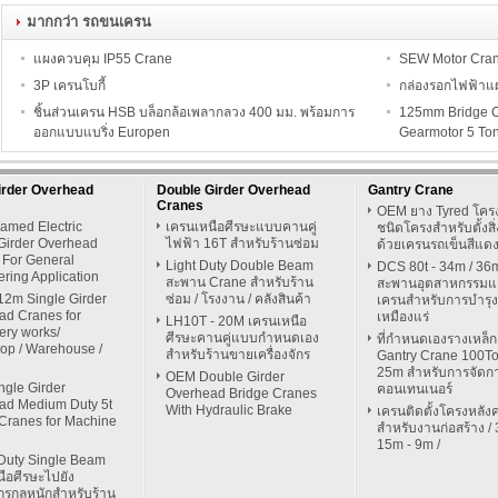
มากกว่า รถขนเครน
แผงควบคุม IP55 Crane
SEW Motor Cran
3P เครนโบกี้
กล่องรอกไฟฟ้าแ
ชิ้นส่วนเครน HSB บล็อกล้อเพลากลวง 400 มม. พร้อมการ
125mm Bridge C
ออกแบบแบริ่ง Europen
Gearmotor 5 To
irder Overhead
Double Girder Overhead
Gantry Crane
Cranes
OEM ยาง Tyred โครง
amed Electric
เครนเหนือศีรษะแบบคานคู่
ชนิดโครงสำหรับตั้งสิ
 Girder Overhead
ไฟฟ้า 16T สำหรับร้านซ่อม
ด้วยเครนรถเข็นสีแด
 For General
Light Duty Double Beam
DCS 80t - 34m / 36
ring Application
สะพาน Crane สำหรับร้าน
สะพานอุตสาหกรรม
12m Single Girder
ซ่อม / โรงงาน / คลังสินค้า
เครนสำหรับการบำรุง
ad Cranes for
เหมืองแร่
LH10T - 20M เครนเหนือ
ery works/
ศีรษะคานคู่แบบกำหนดเอง
ที่กำหนดเองรางเหล็กต
op / Warehouse /
สำหรับร้านขายเครื่องจักร
Gantry Crane 100T
25m สำหรับการจัดการ
OEM Double Girder
ngle Girder
คอนเทนเนอร์
Overhead Bridge Cranes
ad Medium Duty 5t
With Hydraulic Brake
เครนติดตั้งโครงหลัง
Cranes for Machine
สำหรับงานก่อสร้าง / 
15m - 9m /
Duty Single Beam
ือศีรษะไปยัง
จักรกลหนักสำหรับร้าน