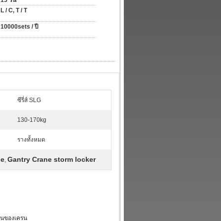
15 วัน
L / C, T / T
10000sets / ปี
ซีรี่ส์ SLG
130-170kg
รางทั้งหมด
ne
Gantry Crane storm locker
,
านของเครน