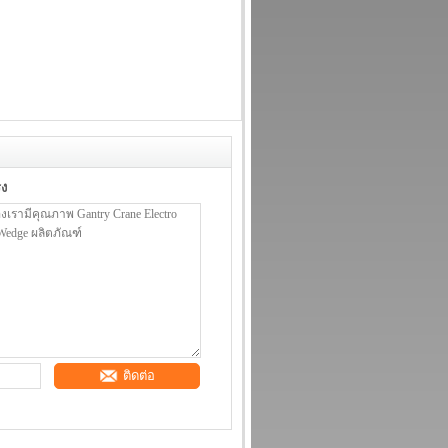
รง
ติดต่อ