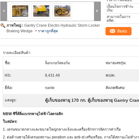
เวลาการส่งมอบ:
เงื่อนไขการชำระ
เงิน:
สามารถในการ
ผลิต:
ภาพใหญ่ :
Gantry Crane Electro Hydraulic Storm Locker
Braking Wedge
ราคาถูกที่สุด
ติดต่อ
รายละเอียดสินค้า
ชื่อ:
ล็อกเกอร์สตอร์ม
หมายเลขรุ่น:
HS:
8,431.49
สเปค:
ยี่ห้อ:
nante
สังเกตพิเศษ:
ตู้เก็บของพายุ 170 กก. ตู้เก็บของพายุ Gantry Cra
แสงสูง:
NBW ซีรี่ส์ลิ่มเบรกพายุไฟฟ้าไฮดรอลิก
ใบสมัคร:
1. เครนขนาดกลางและขนาดใหญ่กลางแจ้งและเครื่องจักรการจัดการท่าเรือ
2. ต่อต้านพายุใต้เครน
o
สถานะ peration และ anti-st เสริม
หรือ
ม. ภายใต้สถานะไม่ทำง